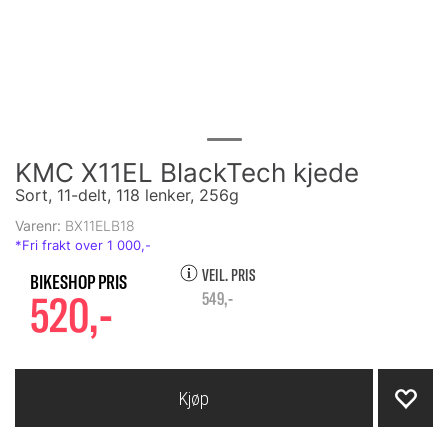
KMC X11EL BlackTech kjede
Sort, 11-delt, 118 lenker, 256g
Varenr:
BX11ELB18
VEIL. PRIS
520,-
549,-
Kjøp