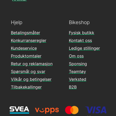
Hjelp
Bikeshop
Betalingsmåter
Fysisk butikk
Konkurranseregler
Kontakt oss
Kundeservice
Ledige stillinger
Produktomtaler
Om oss
Retur og reklamasjon
Sponsing
Spørsmål og svar
Teamtøy
Vilkår og betingelser
Verksted
Tilbakekallinger
B2B