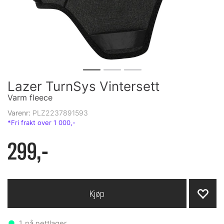
Lazer TurnSys Vintersett
Varm fleece
Varenr:
PLZ2237891593
299,-
Kjøp
1
på nettlager