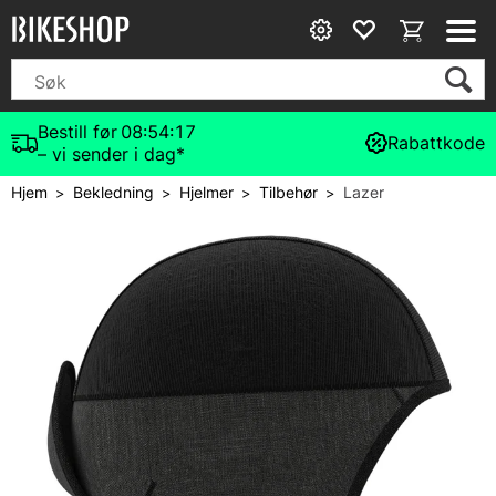
Bestill før
08:54:17
Rabattkode
– vi sender i dag*
Hjem
Bekledning
Hjelmer
Tilbehør
Lazer
>
>
>
>