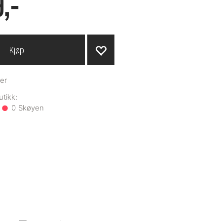
,-
Kjøp
er
0