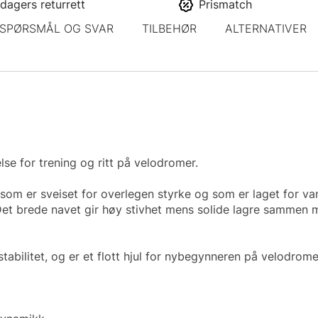
dagers returrett
Prismatch
SPØRSMÅL OG SVAR
TILBEHØR
ALTERNATIVER
lse for trening og ritt på velodromer.
m er sveiset for overlegen styrke og som er laget for vanlig
Det brede navet gir høy stivhet mens solide lagre sammen med
tabilitet, og er et flott hjul for nybegynneren på velodrome