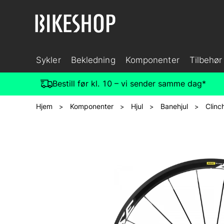
Sykler
Bekledning
Komponenter
Tilbehør
Bestill før kl. 10 – vi sender samme dag*
Hjem
Komponenter
Hjul
Banehjul
Clinc
>
>
>
>