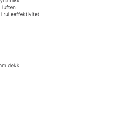
odynamikk
 luften
rulleeffektivitet
 mm dekk