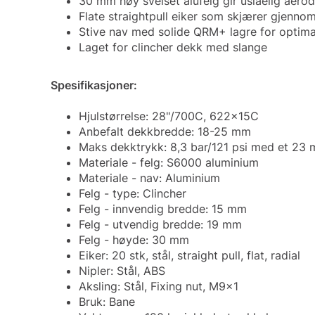
30 mm høy sveiset alufelg gir uslåelig aer
Flate straightpull eiker som skjærer gjennom
Stive nav med solide QRM+ lagre for optimal 
Laget for clincher dekk med slange
Spesifikasjoner:
Hjulstørrelse: 28"/700C, 622x15C
Anbefalt dekkbredde: 18-25 mm
Maks dekktrykk: 8,3 bar/121 psi med et 23
Materiale - felg: S6000 aluminium
Materiale - nav: Aluminium
Felg - type: Clincher
Felg - innvendig bredde: 15 mm
Felg - utvendig bredde: 19 mm
Felg - høyde: 30 mm
Eiker: 20 stk, stål, straight pull, flat, radial
Nipler: Stål, ABS
Aksling: Stål, Fixing nut, M9x1
Bruk: Bane