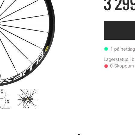
3 299
1
på nettlag
0