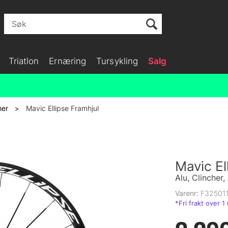
Triatlon
Ernæring
Tursykling
Salg
her
Mavic Ellipse Framhjul
>
Mavic El
Alu, Clincher,
Varenr:
F32501