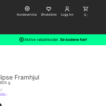
Kundeservice
Logg inn
0,-
Aktive rabattkoder.
Se kodene her!
lipse Framhjul
 905 g
10