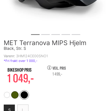
MET Terranova MIPS Hjelm
Black, Str. S
Varenr:
3HM124CE00SNO1
VEIL. PRIS
1 049,-
1 499,-
S
L