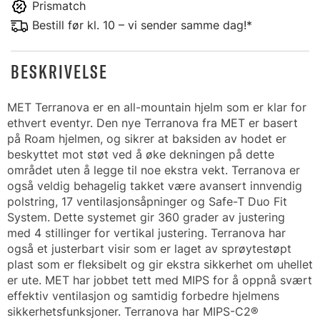
Prismatch
Bestill før kl. 10 – vi sender samme dag!*
BESKRIVELSE
MET Terranova er en all-mountain hjelm som er klar for
ethvert eventyr. Den nye Terranova fra MET er basert
på Roam hjelmen, og sikrer at baksiden av hodet er
beskyttet mot støt ved å øke dekningen på dette
området uten å legge til noe ekstra vekt. Terranova er
også veldig behagelig takket være avansert innvendig
polstring, 17 ventilasjonsåpninger og Safe-T Duo Fit
System. Dette systemet gir 360 grader av justering
med 4 stillinger for vertikal justering. Terranova har
også et justerbart visir som er laget av sprøytestøpt
plast som er fleksibelt og gir ekstra sikkerhet om uhellet
er ute. MET har jobbet tett med MIPS for å oppnå svært
effektiv ventilasjon og samtidig forbedre hjelmens
sikkerhetsfunksjoner. Terranova har MIPS-C2®