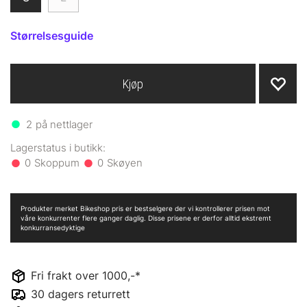
Størrelsesguide
Kjøp
2
på nettlager
0
0
Produkter merket Bikeshop pris er bestselgere der vi kontrollerer prisen mot
våre konkurrenter flere ganger daglig. Disse prisene er derfor alltid ekstremt
konkurransedyktige
Fri frakt over 1000,-*
30 dagers returrett