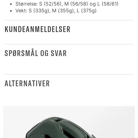
Størrelse: S (52/56), M (56/58) og L (58/61)
Vekt: S (335g), M (355g), L (375g)
KUNDEANMELDELSER
SPØRSMÅL OG SVAR
ALTERNATIVER