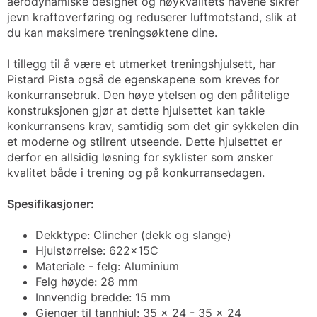
aerodynamiske designet og høykvalitets navene sikrer
jevn kraftoverføring og reduserer luftmotstand, slik at
du kan maksimere treningsøktene dine.
I tillegg til å være et utmerket treningshjulsett, har
Pistard Pista også de egenskapene som kreves for
konkurransebruk. Den høye ytelsen og den pålitelige
konstruksjonen gjør at dette hjulsettet kan takle
konkurransens krav, samtidig som det gir sykkelen din
et moderne og stilrent utseende. Dette hjulsettet er
derfor en allsidig løsning for syklister som ønsker
kvalitet både i trening og på konkurransedagen.
Spesifikasjoner:
Dekktype: Clincher (dekk og slange)
Hjulstørrelse: 622x15C
Materiale - felg: Aluminium
Felg høyde: 28 mm
Innvendig bredde: 15 mm
Gjenger til tannhjul: 35 x 24 - 35 x 24