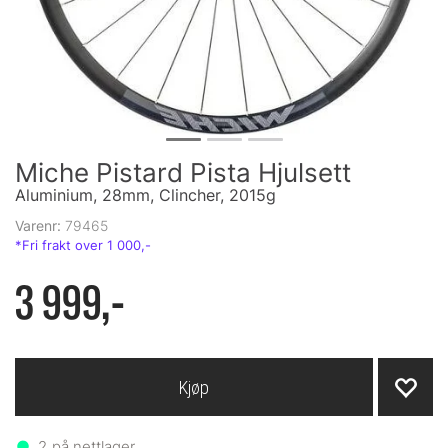
Miche Pistard Pista Hjulsett
Aluminium, 28mm, Clincher, 2015g
Varenr:
79465
3 999,-
Kjøp
2
på nettlager