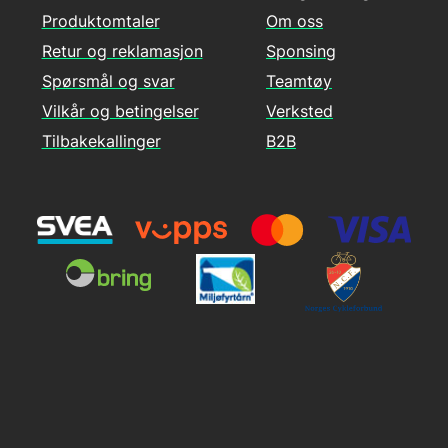
Produktomtaler
Om oss
Retur og reklamasjon
Sponsing
Spørsmål og svar
Teamtøy
Vilkår og betingelser
Verksted
Tilbakekallinger
B2B