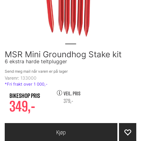
MSR Mini Groundhog Stake kit
6 ekstra harde teltplugger
Send meg mail når varen er på lager
Varenr:
133000
VEIL. PRIS
349,-
379,-
Kjøp