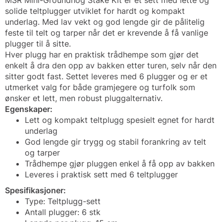
MSR Mini-Groundhog Stake Kit er et sett med lette og
solide teltplugger utviklet for hardt og kompakt
underlag. Med lav vekt og god lengde gir de pålitelig
feste til telt og tarper når det er krevende å få vanlige
plugger til å sitte.
Hver plugg har en praktisk trådhempe som gjør det
enkelt å dra den opp av bakken etter turen, selv når den
sitter godt fast. Settet leveres med 6 plugger og er et
utmerket valg for både gramjegere og turfolk som
ønsker et lett, men robust pluggalternativ.
Egenskaper:
Lett og kompakt teltplugg spesielt egnet for hardt
underlag
God lengde gir trygg og stabil forankring av telt
og tarper
Trådhempe gjør pluggen enkel å få opp av bakken
Leveres i praktisk sett med 6 teltplugger
Spesifikasjoner:
Type: Teltplugg-sett
Antall plugger: 6 stk