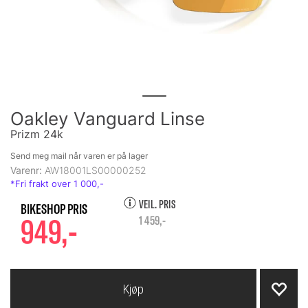
Oakley Vanguard Linse
Prizm 24k
Send meg mail når varen er på lager
Varenr:
AW18001LS00000252
VEIL. PRIS
949,-
1 459,-
Kjøp