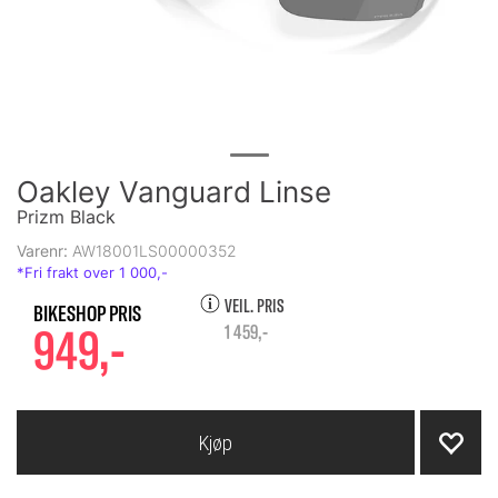
Oakley Vanguard Linse
Prizm Black
Varenr:
AW18001LS00000352
VEIL. PRIS
949,-
1 459,-
Kjøp