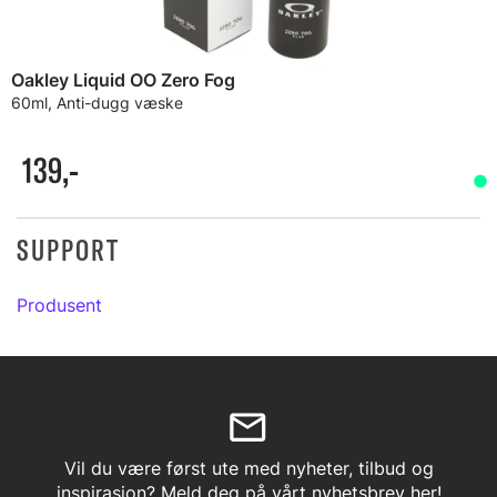
Oakley Liquid OO Zero Fog
60ml, Anti-dugg væske
139,-
SUPPORT
Produsent
Vil du være først ute med nyheter, tilbud og
inspirasjon? Meld deg på vårt nyhetsbrev her!