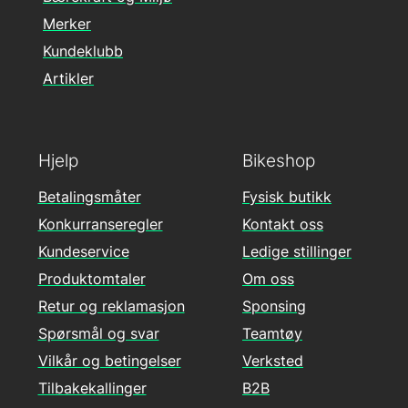
Merker
Kundeklubb
Artikler
Hjelp
Bikeshop
Betalingsmåter
Fysisk butikk
Konkurranseregler
Kontakt oss
Kundeservice
Ledige stillinger
Produktomtaler
Om oss
Retur og reklamasjon
Sponsing
Spørsmål og svar
Teamtøy
Vilkår og betingelser
Verksted
Tilbakekallinger
B2B