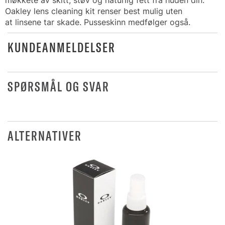
møkkete av skitt, støv og naturlig fett fra huden din.
Oakley lens cleaning kit renser best mulig uten
at linsene tar skade. Pusseskinn medfølger også.
KUNDEANMELDELSER
SPØRSMÅL OG SVAR
ALTERNATIVER