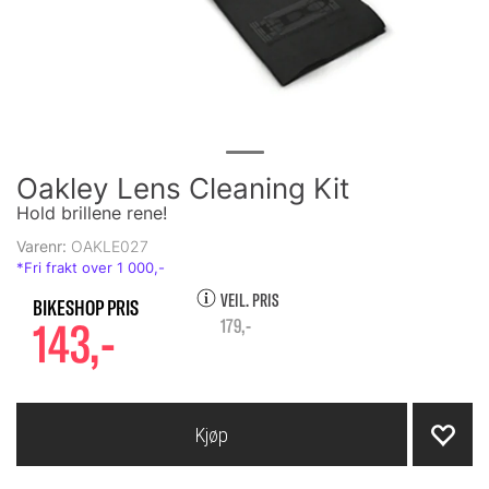
Oakley Lens Cleaning Kit
Hold brillene rene!
Varenr:
OAKLE027
VEIL. PRIS
143,-
179,-
Kjøp