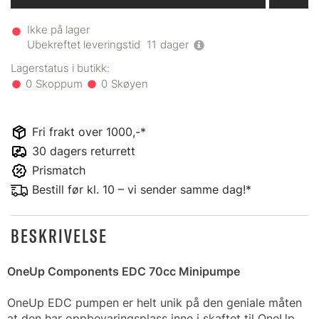
Ikke på lager
Ubekreftet leveringstid
11
dager
0
0
Fri frakt over 1000,-*
30 dagers returrett
Prismatch
Bestill før kl. 10 – vi sender samme dag!*
BESKRIVELSE
OneUp Components EDC 70cc Minipumpe
OneUp EDC pumpen er helt unik på den geniale måten
at den har oppbevaringsplass inne i skaftet til OneUp