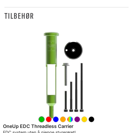
TILBEHØR
OneUp EDC Threadless Carrier
EDC system uten å gjenge styrerøret!