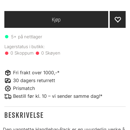
Kjøp
5+
på nettlager
0
0
Fri frakt over 1000,-*
30 dagers returrett
Prismatch
Bestill før kl. 10 – vi sender samme dag!*
BESKRIVELSE
Den vanntette Handlebar-Pack er en uvurderlig veske å