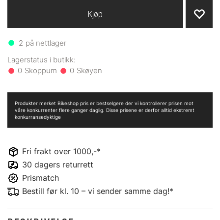
Kjøp
2
på nettlager
0
0
Produkter merket Bikeshop pris er bestselgere der vi kontrollerer prisen mot
våre konkurrenter flere ganger daglig. Disse prisene er derfor alltid ekstremt
konkurransedyktige
Fri frakt over 1000,-*
30 dagers returrett
Prismatch
Bestill før kl. 10 – vi sender samme dag!*