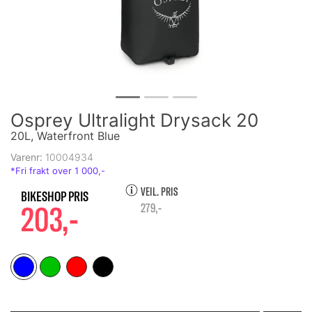
Osprey Ultralight Drysack 20
20L, Waterfront Blue
Varenr:
10004934
VEIL. PRIS
203,-
279,-