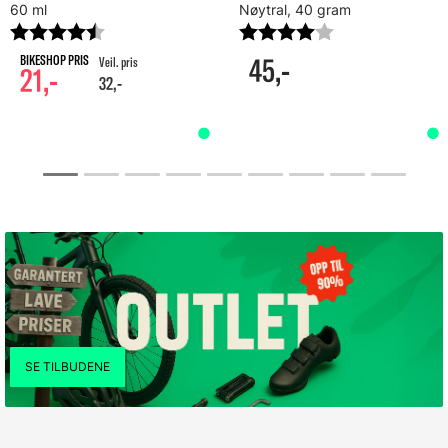
60 ml
Nøytral, 40 gram
Karakter:
4.7 av 5 mulige
Karakter:
4.0 av 5 mulig
45,-
21,-
32,-