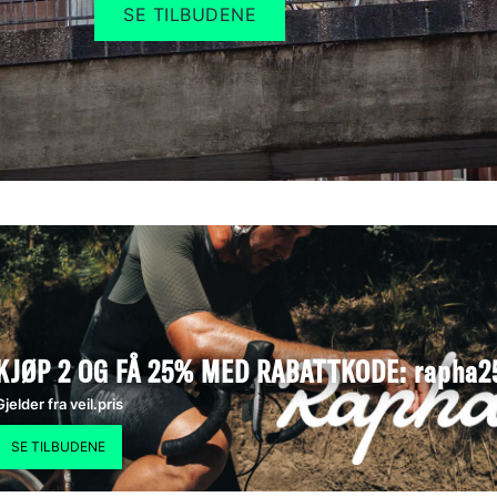
SE TILBUDENE
KJØP 2 OG FÅ 25% MED RABATTKODE: rapha2
Gjelder fra veil.pris