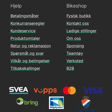
Hjelp
Bikeshop
Betalingsmåter
Fysisk butikk
Konkurranseregler
Kontakt oss
Kundeservice
Ledige stillinger
Produktomtaler
Om oss
Retur og reklamasjon
Sponsing
Spørsmål og svar
Teamtøy
Vilkår og betingelser
Verksted
Tilbakekallinger
B2B