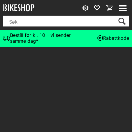
Bestill før kl. 10 – vi sender
Rabattkode
samme dag*