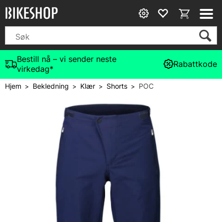
Bestill nå – vi sender neste
Rabattkode
virkedag*
Hjem
Bekledning
Klær
Shorts
POC
>
>
>
>