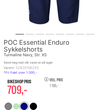
POC Essential Enduro
Sykkelshorts
Turmaline Navy, Str. XS
Send meg mail når varen er på lager
Varenr:
528351582XS
VEIL. PRIS
709,-
1 199,-