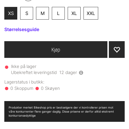
XS
S
M
L
XL
XXL
Størrelsesguide
Kjøp
Ikke på lager
Ubekreftet leveringstid
12
dager
0
0
Produkter merket Bikeshop pris er bestselgere der vi kontrollerer prisen mot
våre konkurrenter flere ganger daglig. Disse prisene er derfor alltid ekstremt
konkurransedyktige