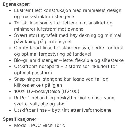
Egenskaper:
Ekstremt lett konstruksjon med rammeløst design
og truss-struktur i stengene
Torisk linse som sitter tettere mot ansiktet og
minimerer luftstrøm mot øynene
Svært stort synsfelt med høy dekning og minimal
påvirkning på periferisynet
Clarity Road-linse for skarpere syn, bedre kontrast
og optimal fargestyring på landevei
Bio-grilamid stenger – lette, fleksible og slitesterke
Utskiftbart neseparti – 2 størrelser inkludert for
optimal passform
Snap hinges: stengene kan løsne ved fall og
klikkes enkelt på igjen
100% UV-beskyttelse (UV400)
Ri-Pel™-behandling beskytter mot smuss, vann,
svette, salt, olje og støv
Utskiftbar linse – bytt tint etter lysforholdene
Spesifikasjoner:
Modell: POC Elicit Toric