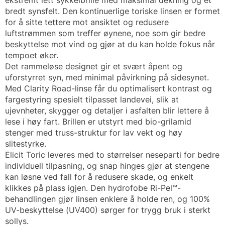
ekstremt lett sykkelbrille med maksimal dekning og et
bredt synsfelt. Den kontinuerlige toriske linsen er formet
for å sitte tettere mot ansiktet og redusere
luftstrømmen som treffer øynene, noe som gir bedre
beskyttelse mot vind og gjør at du kan holde fokus når
tempoet øker.
Det rammeløse designet gir et svært åpent og
uforstyrret syn, med minimal påvirkning på sidesynet.
Med Clarity Road-linse får du optimalisert kontrast og
fargestyring spesielt tilpasset landevei, slik at
ujevnheter, skygger og detaljer i asfalten blir lettere å
lese i høy fart. Brillen er utstyrt med bio-grilamid
stenger med truss-struktur for lav vekt og høy
slitestyrke.
Elicit Toric leveres med to størrelser neseparti for bedre
individuell tilpasning, og snap hinges gjør at stengene
kan løsne ved fall for å redusere skade, og enkelt
klikkes på plass igjen. Den hydrofobe Ri-Pel™-
behandlingen gjør linsen enklere å holde ren, og 100%
UV-beskyttelse (UV400) sørger for trygg bruk i sterkt
sollys.