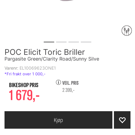
POC Elicit Toric Briller
Pargasite Green/Clarity Road/Sunny Silve
Varenr:
EL10069623ONE1
VEIL. PRIS
1 679,-
2 399,-
Kjøp