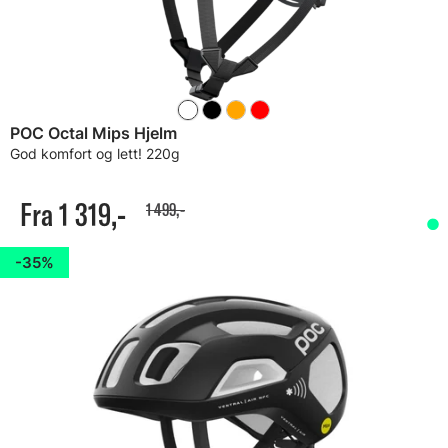
POC Octal Mips Hjelm
God komfort og lett! 220g
Fra 1 319,-
1 499,-
35%