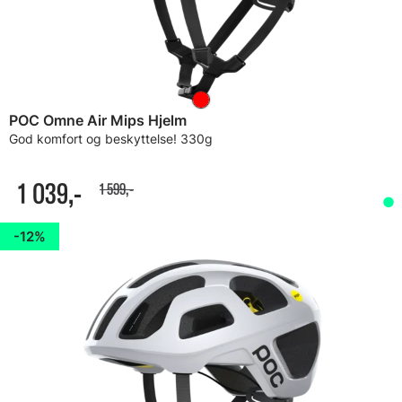
POC Omne Air Mips Hjelm
God komfort og beskyttelse! 330g
1 039,-
1 599,-
12%