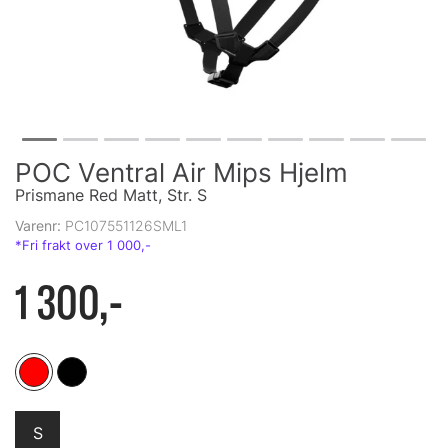
POC Ventral Air Mips Hjelm
Prismane Red Matt, Str. S
Varenr:
PC107551126SML1
1 300,-
S