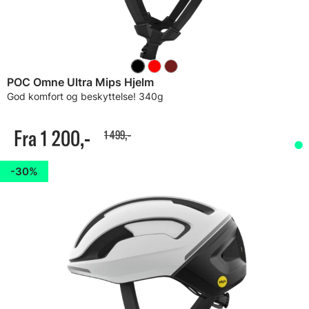
POC Omne Ultra Mips Hjelm
God komfort og beskyttelse! 340g
Fra 1 200,-
1 499,-
30%