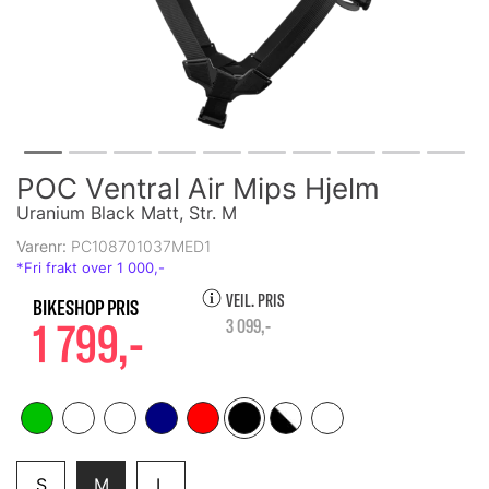
POC Ventral Air Mips Hjelm
Uranium Black Matt, Str. M
Varenr:
PC108701037MED1
VEIL. PRIS
1 799,-
3 099,-
S
M
L