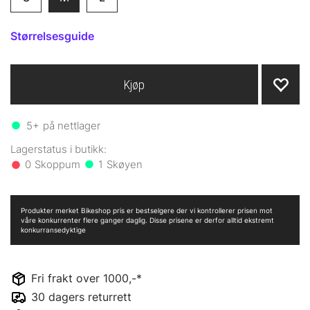
Størrelsesguide
Kjøp
5+
på nettlager
0
1
Produkter merket Bikeshop pris er bestselgere der vi kontrollerer prisen mot
våre konkurrenter flere ganger daglig. Disse prisene er derfor alltid ekstremt
konkurransedyktige
Fri frakt over 1000,-*
30 dagers returrett