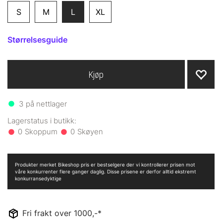
S
M
L
XL
Størrelsesguide
Kjøp
3
på nettlager
0
0
Produkter merket Bikeshop pris er bestselgere der vi kontrollerer prisen mot
våre konkurrenter flere ganger daglig. Disse prisene er derfor alltid ekstremt
konkurransedyktige
Fri frakt over 1000,-*