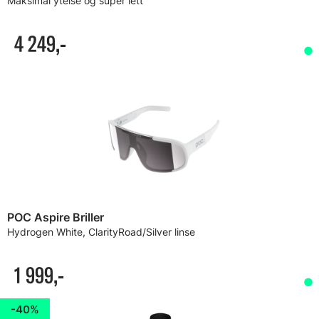
Maksimal ytelse og super lett
4 249,-
POC Aspire Briller
Hydrogen White, ClarityRoad/Silver linse
1 999,-
40%