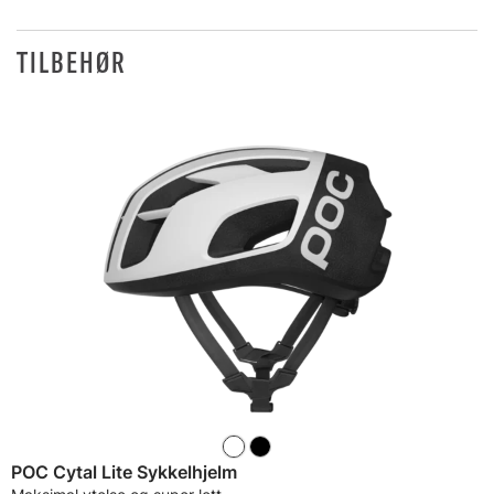
TILBEHØR
POC Cytal Lite Sykkelhjelm