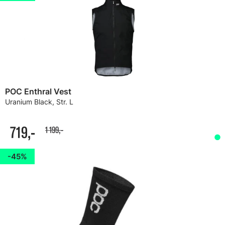
POC Enthral Vest
Uranium Black, Str. L
719,-
1 199,-
45%