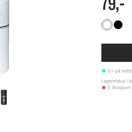
79,-
5+
på nettl
0