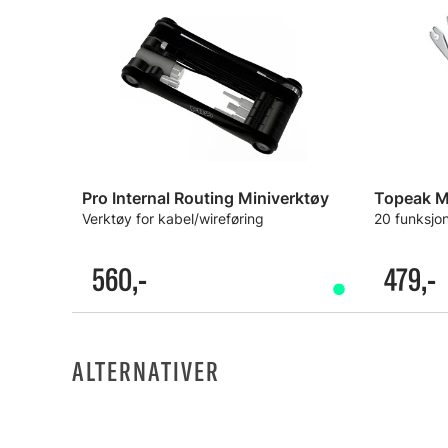
Pro Internal Routing Miniverktøy
Topeak M
Verktøy for kabel/wireføring
20 funksjo
560,-
479,-
ALTERNATIVER