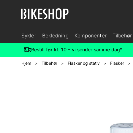
Sykler
Bekledning
Komponenter
Tilbehør
Bestill før kl. 10 – vi sender samme dag*
Hjem
Tilbehør
Flasker og stativ
Flasker
>
>
>
>