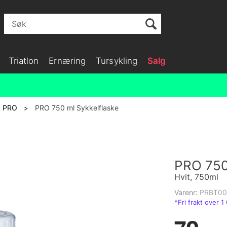
Triatlon
Ernæring
Tursykling
Salg
PRO
PRO 750 ml Sykkelflaske
>
PRO 750
Hvit, 750ml
Varenr:
PRBT00