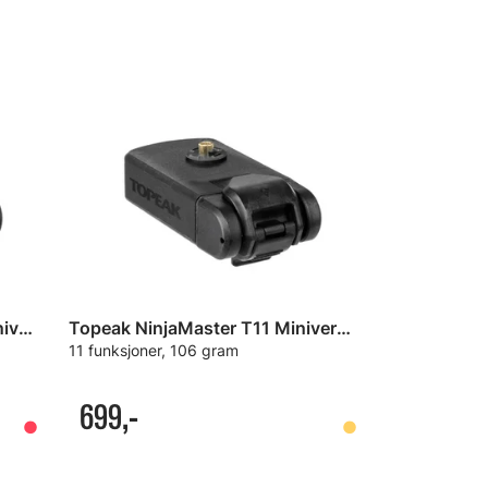
Topeak NinjaMaster PT30 Miniverktøy
Topeak NinjaMaster T11 Miniverktøy
11 funksjoner, 106 gram
699,-