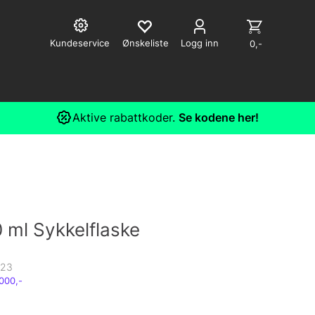
Kundeservice
Logg inn
0,-
Aktive rabattkoder.
Se kodene her!
 ml Sykkelflaske
23