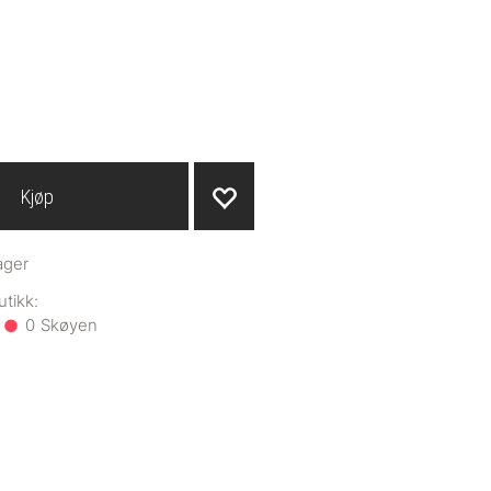
Kjøp
ager
0