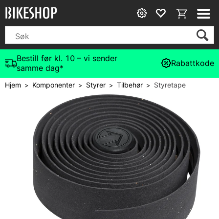
Bestill før kl. 10 – vi sender
Rabattkode
samme dag*
Hjem
Komponenter
Styrer
Tilbehør
Styretape
>
>
>
>