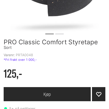
PRO Classic Comfort Styretape
Sort
Varenr:
PRTA0048
125,-
Kjøp
5+
på nettlager