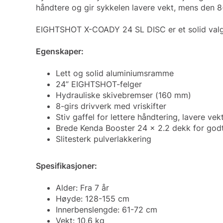
håndtere og gir sykkelen lavere vekt, mens den 8-t
EIGHTSHOT X-COADY 24 SL DISC er et solid valg f
Egenskaper:
Lett og solid aluminiumsramme
24” EIGHTSHOT-felger
Hydrauliske skivebremser (160 mm)
8-girs drivverk med vriskifter
Stiv gaffel for lettere håndtering, lavere ve
Brede Kenda Booster 24 x 2.2 dekk for god
Slitesterk pulverlakkering
Spesifikasjoner:
Alder: Fra 7 år
Høyde: 128-155 cm
Innerbenslengde: 61-72 cm
Vekt: 10,6 kg