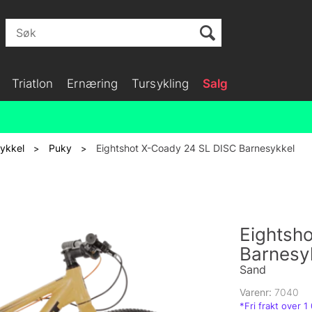
Triatlon
Ernæring
Tursykling
Salg
sykkel
Puky
Eightshot X-Coady 24 SL DISC Barnesykkel
>
>
Eightsh
Barnesy
Sand
Varenr:
7040