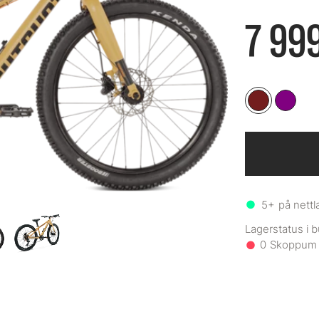
7 999
5+
på nettl
0