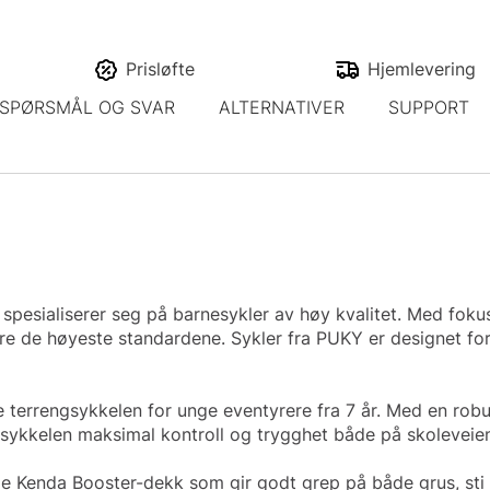
Prisløfte
Hjemlevering
SPØRSMÅL OG SVAR
ALTERNATIVER
SUPPORT
pesialiserer seg på barnesykler av høy kvalitet. Med fokus
kre de høyeste standardene. Sykler fra PUKY er designet fo
errengsykkelen for unge eventyrere fra 7 år. Med en robu
 sykkelen maksimal kontroll og trygghet både på skoleveie
 Kenda Booster-dekk som gir godt grep på både grus, sti og 