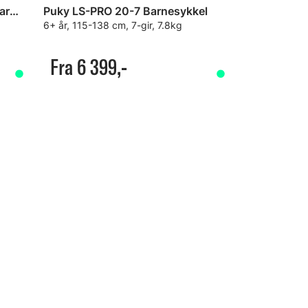
Eightshot X-Coady 20 DISC Barnesykkel
Puky LS-PRO 20-7 Barnesykkel
6+ år, 115-138 cm, 7-gir, 7.8kg
Fra 6 399,-