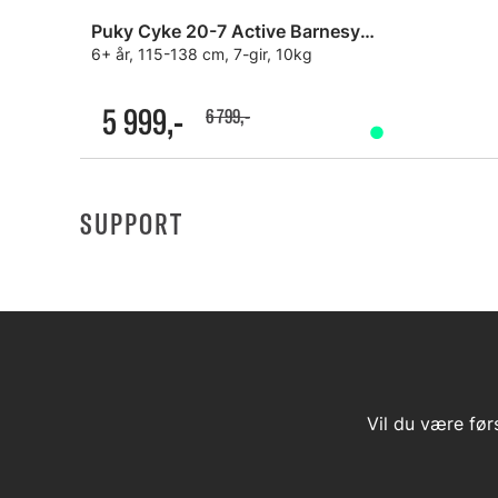
Puky Cyke 20-7 Active Barnesykkel
6+ år, 115-138 cm, 7-gir, 10kg
5 999,-
6 799,-
SUPPORT
Vil du være før