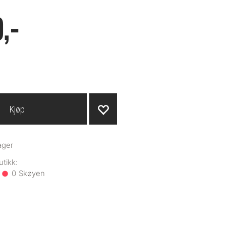
,-
Kjøp
ager
0