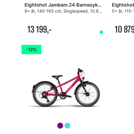
Eightshot Jambam 24 Barnesykkel
9+ år, 140-165 cm, Singlespeed, 10.6kg
5+ år, 115
13 199,-
10 879
12%