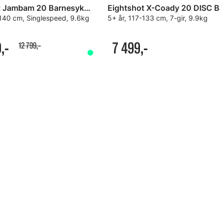
Eightshot Jambam 20 Barnesykkel
-140 cm, Singlespeed, 9.6kg
5+ år, 117-133 cm, 7-gir, 9.9kg
,-
7 499,-
12 799,-