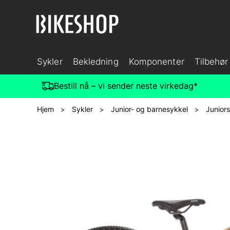
Sykler
Bekledning
Komponenter
Tilbehør
Bestill nå – vi sender neste virkedag*
Hjem
Sykler
Junior- og barnesykkel
Junior
>
>
>