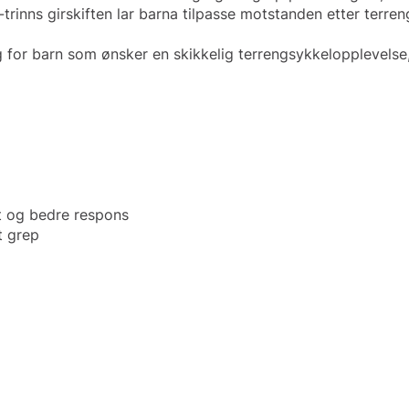
rinns girskiften lar barna tilpasse motstanden etter terren
or barn som ønsker en skikkelig terrengsykkelopplevelse, 
kt og bedre respons
t grep