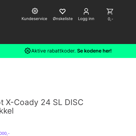
Kundeservice
Logg inn
0,-
Aktive rabattkoder.
Se kodene her!
ot X-Coady 24 SL DISC
kkel