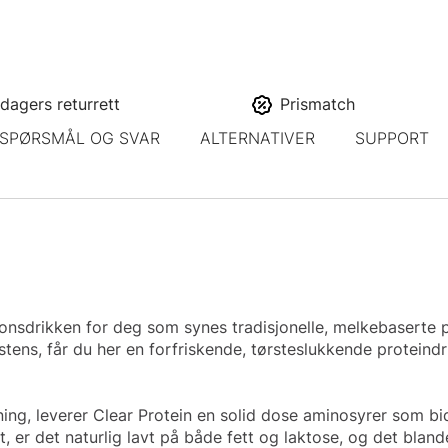
dagers returrett
Prismatch
SPØRSMÅL OG SVAR
ALTERNATIVER
SUPPORT
onsdrikken for deg som synes tradisjonelle, melkebaserte pr
istens, får du her en forfriskende, tørsteslukkende proteind
ning, leverer Clear Protein en solid dose aminosyrer som b
 er det naturlig lavt på både fett og laktose, og det blande