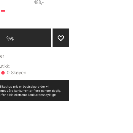
-
488,-
Kjøp
er
0
ikeshop pris er bestselgere der vi
n mot våre konkurrenter flere ganger daglig.
erfor alltid ekstremt konkurransedyktige