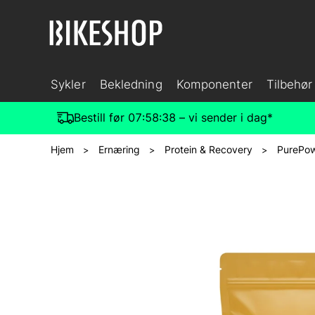
Sykler
Bekledning
Komponenter
Tilbehør
Bestill før
07:58:37
– vi sender i dag*
Hjem
Ernæring
Protein & Recovery
PurePo
>
>
>