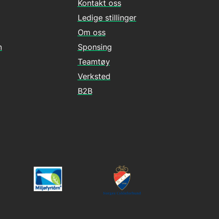
Kontakt oss
Ledige stillinger
Om oss
n
Sponsing
Teamtøy
Verksted
B2B