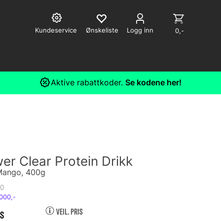
Kundeservice
Logg inn
0,-
Aktive rabattkoder.
Se kodene her!
r Clear Protein Drikk
Mango, 400g
0
VEIL. PRIS