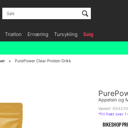
Triatlon
Ernæring
Tursykling
Salg
wer
PurePower Clear Protein Drikk
>
PurePowe
Appelsin og 
Varenr:
694439