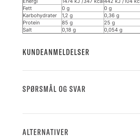
Energi
1474 kJ /347 kcal
442 kJ /104 kc
Fett
0 g
0 g
Karbohydrater
1,2 g
0,36 g
Protein
85 g
25 g
Salt
0,18 g
0,054 g
KUNDEANMELDELSER
SPØRSMÅL OG SVAR
ALTERNATIVER