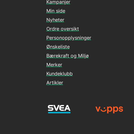
Kampanjer
Min side
Nyheter
Ordre oversikt
Personopplysninger
Ønskeliste
Bærekraft og Miljø
Merker
Kundeklubb
Artikler