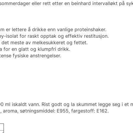
 sommerdager eller rett etter en beinhard intervalløkt på sy
om er lettere å drikke enn vanlige proteinshaker.
isolat for raskt opptak og effektiv restitusjon.
r det meste av melkesukkeret og fettet.
 for en glatt og klumpfri drikk.
ense fysiske anstrengelser.
 ml iskaldt vann. Rist godt og la skummet legge seg i et mi
 aroma, søtningsmiddel: E955, fargestoff: E162.