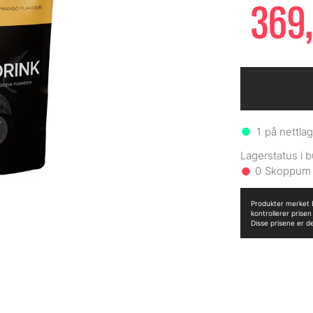
369,
1
på nettlag
0
Produkter merket B
kontrollerer prise
Disse prisene er d