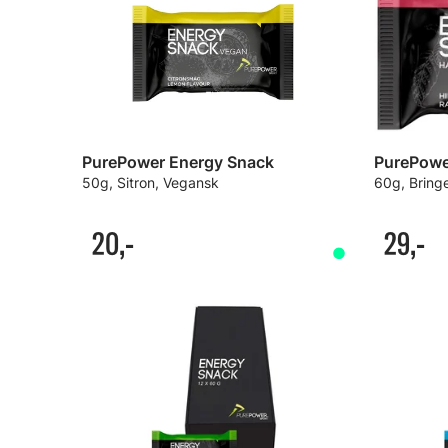
PurePower Energy Snack
PurePowe
50g, Sitron, Vegansk
60g, Brin
20,-
29,-