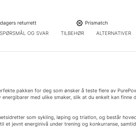
dagers returrett
Prismatch
SPØRSMÅL OG SVAR
TILBEHØR
ALTERNATIVER
fekte pakken for deg som ønsker å teste flere av PurePower
nergibarer med ulike smaker, slik at du enkelt kan finne di
etsidretter som sykling, løping og triatlon, og består hov
il et jevnt energinivå under trening og konkurranse, samt