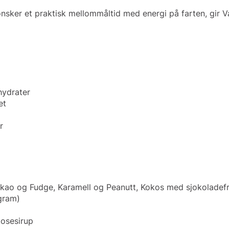
ønsker et praktisk mellommåltid med energi på farten, gir V
hydrater
et
r
akao og Fudge, Karamell og Peanutt, Kokos med sjokoladef
 gram)
kosesirup