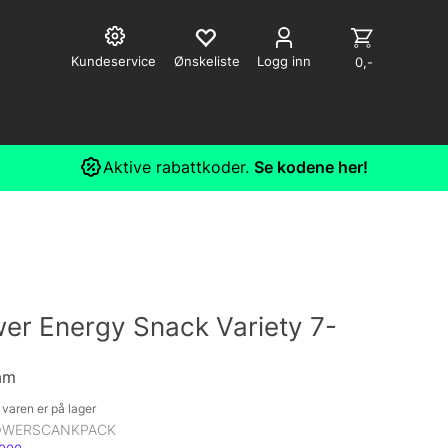
Kundeservice
Logg inn
0,-
Aktive rabattkoder.
Se kodene her!
er Energy Snack Variety 7-
am
varen er på lager
OWERSCANKPACK