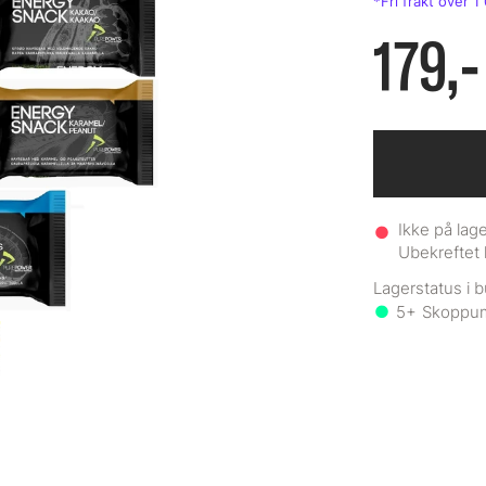
179,-
Ikke på lage
Ubekreftet 
5+