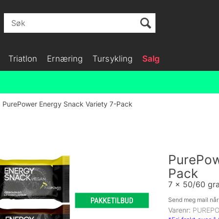
Triatlon
Ernæring
Tursykling
Salg
PurePower Energy Snack Variety 7-Pack
PurePow
Pack
7 x 50/60 gr
Send meg mail når 
Varenr:
PUREP