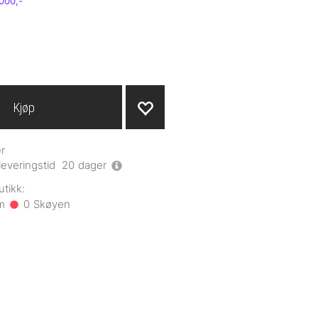
Kjøp
r
leveringstid
20
dager
0