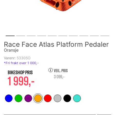
Race Face Atlas Platform Pedaler
Oransje
Varenr:
53305O
VEIL. PRIS
1 999,-
3 099,-