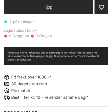
Kjøp
2
på nettlager
0
0
Produkter merket Bikeshop pris er bestselgere der vi kontrollerer prisen mot
våre konkurrenter flere ganger daglig. Disse prisene er derfor alltid ekstremt
konkurransedyktige
Fri frakt over 1000,-*
30 dagers returrett
Prismatch
Bestill før kl. 10 – vi sender samme dag!*