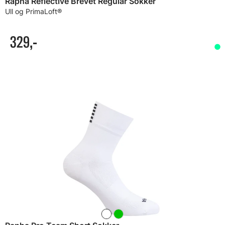
Rapha Reflective Brevet Regular Sokker
Ull og PrimaLoft®
329,-