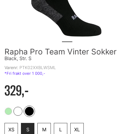
Rapha Pro Team Vinter Sokker
Black, Str. S
Varenr:
PTK02XXBLWSML
329,-
XS
S
M
L
XL