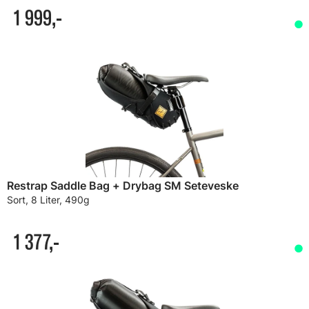
1 999,-
Restrap Saddle Bag + Drybag SM Seteveske
Sort, 8 Liter, 490g
1 377,-