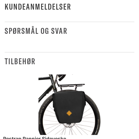
KUNDEANMELDELSER
SPØRSMÅL OG SVAR
TILBEHØR
Restrap Pannier Sideveske