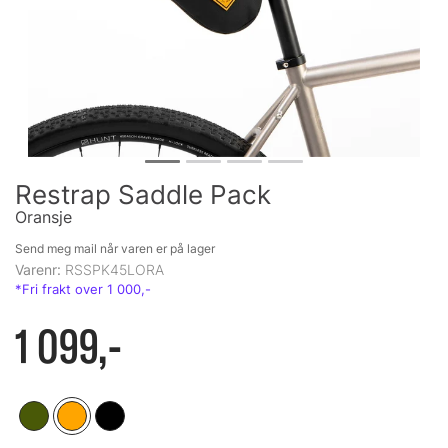
Restrap Saddle Pack
Oransje
Send meg mail når varen er på lager
Varenr:
RSSPK45LORA
1 099,-