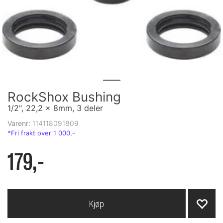
RockShox Bushing
1/2", 22,2 x 8mm, 3 deler
Varenr:
114118091809
179,-
Kjøp