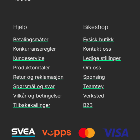
Hjelp
Bikeshop
Betalingsmåter
Fysisk butikk
Konkurranseregler
Kontakt oss
Kundeservice
Ledige stillinger
Produktomtaler
Om oss
Retur og reklamasjon
Sponsing
Spørsmål og svar
Teamtøy
Vilkår og betingelser
Verksted
Tilbakekallinger
B2B