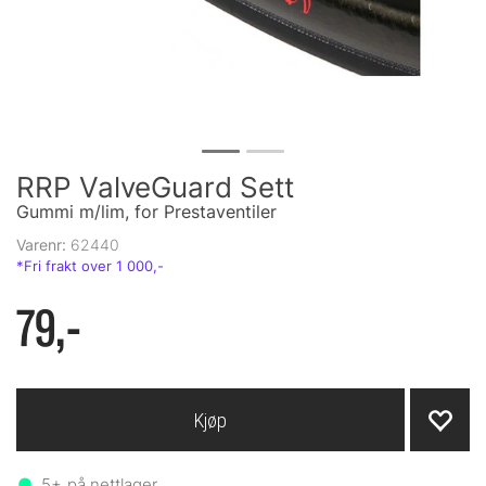
RRP ValveGuard Sett
Gummi m/lim, for Prestaventiler
Varenr:
62440
79,-
Kjøp
5+
på nettlager