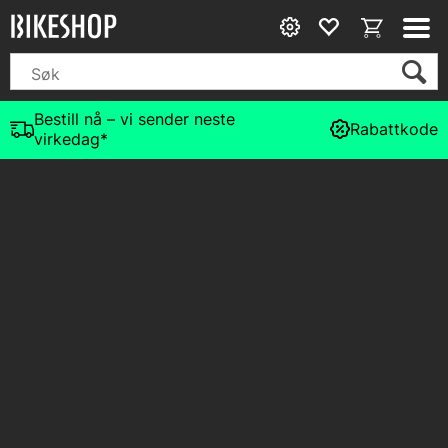
Bestill nå – vi sender neste
Rabattkode
virkedag*