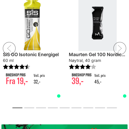
SiS GO Isotonic Energigel
Maurten Gel 100 Nordic Energigel
60 ml
Nøytral, 40 gram
Karakter:
4.7 av 5 mulige
Karakter:
4.0 av 5 mulig
Fra 19,-
39,-
32,-
45,-