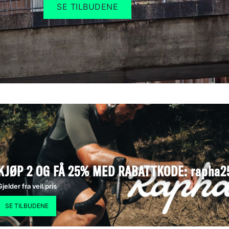
SE TILBUDENE
KJØP 2 OG FÅ 25% MED RABATTKODE: rapha2
Gjelder fra veil.pris