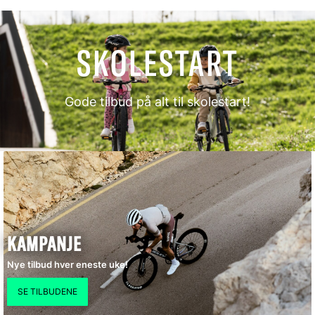
SKOLESTART
Gode tilbud på alt til skolestart!
KAMPANJE
Nye tilbud hver eneste uke!