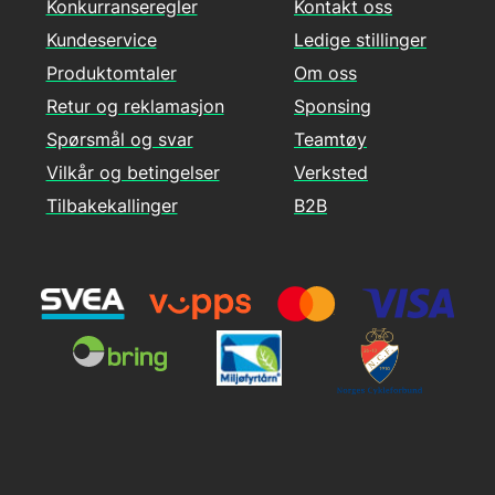
Konkurranseregler
Kontakt oss
Kundeservice
Ledige stillinger
Produktomtaler
Om oss
Retur og reklamasjon
Sponsing
Spørsmål og svar
Teamtøy
Vilkår og betingelser
Verksted
Tilbakekallinger
B2B