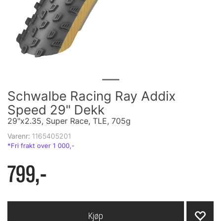
Schwalbe Racing Ray Addix
Speed 29" Dekk
29"x2.35, Super Race, TLE, 705g
Varenr:
1165405201
799,-
Kjøp