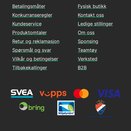
Betalingsmåter
Fysisk butikk
Konkurranseregler
Kontakt oss
Kundeservice
Ledige stillinger
Produktomtaler
Om oss
Retur og reklamasjon
Sponsing
Spørsmål og svar
Teamtøy
Vilkår og betingelser
Verksted
Tilbakekallinger
B2B