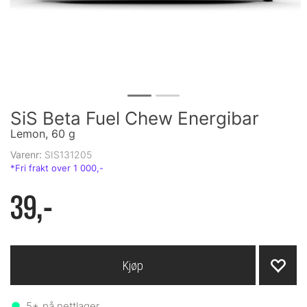
SiS Beta Fuel Chew Energibar
Lemon, 60 g
Varenr:
SIS131205
39,-
Kjøp
5+
på nettlager