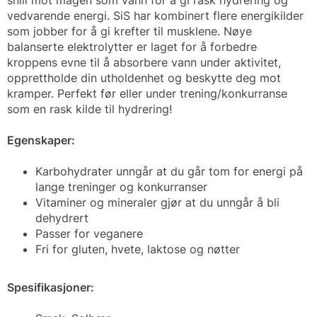
snill mot magen som vann for å gi rask hydrering og
vedvarende energi. SiS har kombinert flere energikilder
som jobber for å gi krefter til musklene. Nøye
balanserte elektrolytter er laget for å forbedre
kroppens evne til å absorbere vann under aktivitet,
opprettholde din utholdenhet og beskytte deg mot
kramper. Perfekt før eller under trening/konkurranse
som en rask kilde til hydrering!
Egenskaper:
Karbohydrater unngår at du går tom for energi på
lange treninger og konkurranser
Vitaminer og mineraler gjør at du unngår å bli
dehydrert
Passer for veganere
Fri for gluten, hvete, laktose og nøtter
Spesifikasjoner: