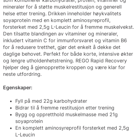
som kombinerer karbohydrater, protein, vitaminer og
mineraler for å støtte muskelrestitusjon og generell
helse etter trening. Drikken inneholder høykvalitets
soyaprotein med en komplett aminosyreprofil,
forsterket med 2,5g L-Leucin for å fremme muskelvekst.
Den tilsatte blandingen av vitaminer og mineraler,
inkludert vitamin C for immunforsvaret og vitamin B6
for å redusere tretthet, gjør det enkelt å dekke det
daglige behovet. Perfekt for både korte, intensive økter
og lengre utholdenhetstrening. REGO Rapid Recovery
hjelper deg å gjenopprette kroppen og være klar for
neste utfordring.
Egenskaper:
Fyll på med 22g karbohydrater
Bidrar til å fremme restitusjon etter trening
Bygg og oppretthold muskelmasse med 21g
soyaprotein
En komplett aminosyreprofil forsterket med 2,5g
L-Leucin