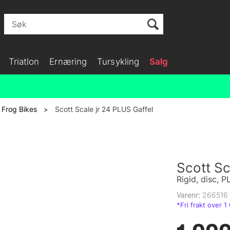
Triatlon
Ernæring
Tursykling
Salg
Frog Bikes
Scott Scale jr 24 PLUS Gaffel
>
Scott Sc
Rigid, disc, 
Varenr:
266516