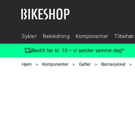
Sykler
Bekledning
Komponenter
Tilbehør
Bestill før kl. 10 – vi sender samme dag*
Hjem
Komponenter
Gafler
Barnesykkel
>
>
>
>