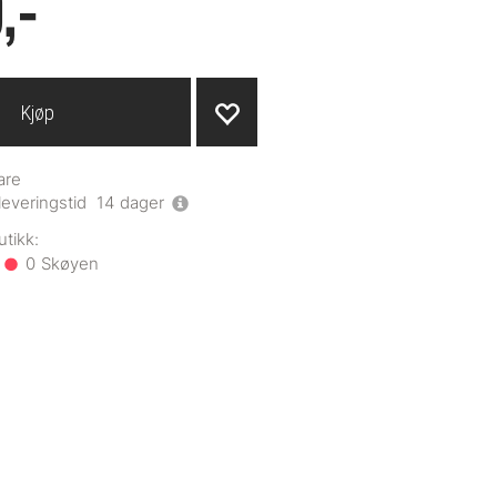
,-
Kjøp
are
leveringstid
14
dager
0