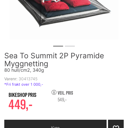
Sea To Summit 2P Pyramide
Myggnetting
80 hull/cm2, 340g
Varenr:
30413745
VEIL. PRIS
449,-
549,-