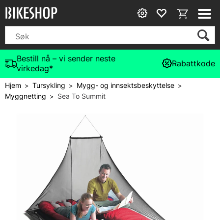
Bestill nå – vi sender neste
Rabattkode
virkedag*
Hjem
Tursykling
Mygg- og innsektsbeskyttelse
>
>
>
Myggnetting
Sea To Summit
>