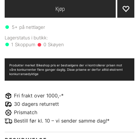
Kjøp
5+
på nettlager
1
0
Produkter merket Bikeshop pris er bestselgere der vi kontrollerer prisen mot
våre konkurrenter flere ganger daglig. Disse prisene er derfor alltid ekstremt
konkurransedyktige
Fri frakt over 1000,-*
30 dagers returrett
Prismatch
Bestill før kl. 10 – vi sender samme dag!*