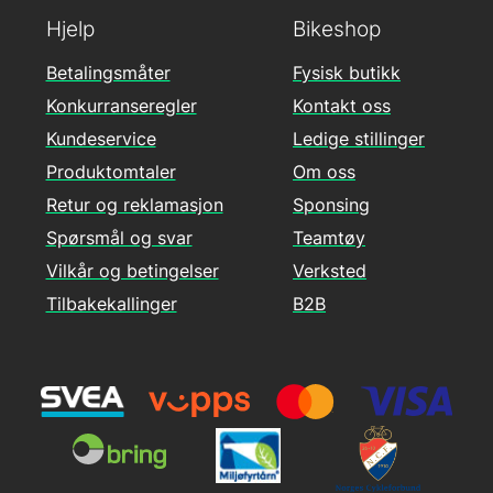
Hjelp
Bikeshop
Betalingsmåter
Fysisk butikk
Konkurranseregler
Kontakt oss
Kundeservice
Ledige stillinger
Produktomtaler
Om oss
Retur og reklamasjon
Sponsing
Spørsmål og svar
Teamtøy
Vilkår og betingelser
Verksted
Tilbakekallinger
B2B