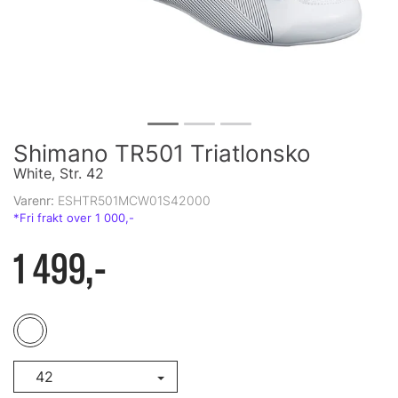
Shimano TR501 Triatlonsko
White, Str. 42
Varenr:
ESHTR501MCW01S42000
1 499,-
42