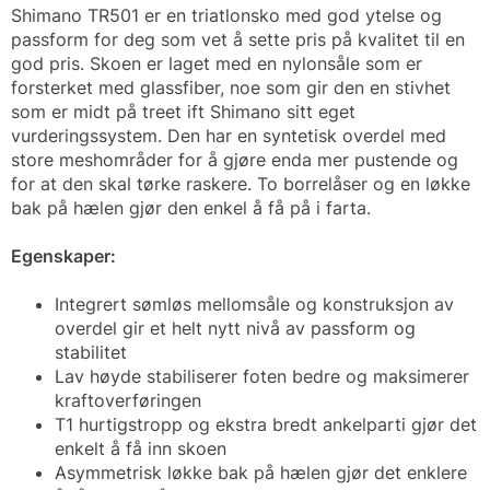
Shimano TR501 er en triatlonsko med god ytelse og
passform for deg som vet å sette pris på kvalitet til en
god pris. Skoen er laget med en nylonsåle som er
forsterket med glassfiber, noe som gir den en stivhet
som er midt på treet ift Shimano sitt eget
vurderingssystem. Den har en syntetisk overdel med
store meshområder for å gjøre enda mer pustende og
for at den skal tørke raskere. To borrelåser og en løkke
bak på hælen gjør den enkel å få på i farta.
Egenskaper:
Integrert sømløs mellomsåle og konstruksjon av
overdel gir et helt nytt nivå av passform og
stabilitet
Lav høyde stabiliserer foten bedre og maksimerer
kraftoverføringen
T1 hurtigstropp og ekstra bredt ankelparti gjør det
enkelt å få inn skoen
Asymmetrisk løkke bak på hælen gjør det enklere