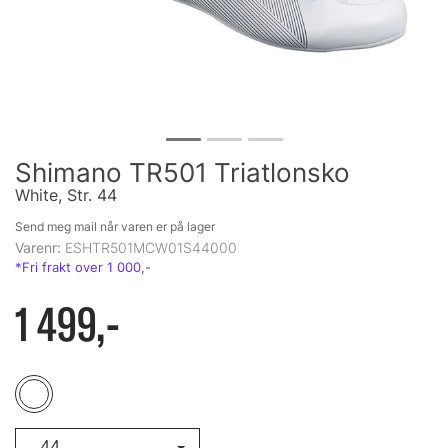
Shimano TR501 Triatlonsko
White, Str. 44
Send meg mail når varen er på lager
Varenr:
ESHTR501MCW01S44000
1 499,-
44