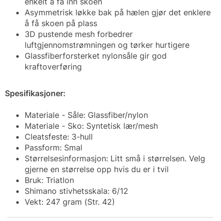
enkelt å få inn skoen
Asymmetrisk løkke bak på hælen gjør det enklere
å få skoen på plass
3D pustende mesh forbedrer
luftgjennomstrømningen og tørker hurtigere
Glassfiberforsterket nylonsåle gir god
kraftoverføring
Spesifikasjoner:
Materiale - Såle: Glassfiber/nylon
Materiale - Sko: Syntetisk lær/mesh
Cleatsfeste: 3-hull
P
assform: Smal
Størrelsesinformasjon: Litt små i størrelsen. Velg
gjerne en størrelse opp hvis du er i tvil
Bruk: Triatlon
Shimano stivhetsskala: 6/12
Vekt: 247 gram (Str. 42)