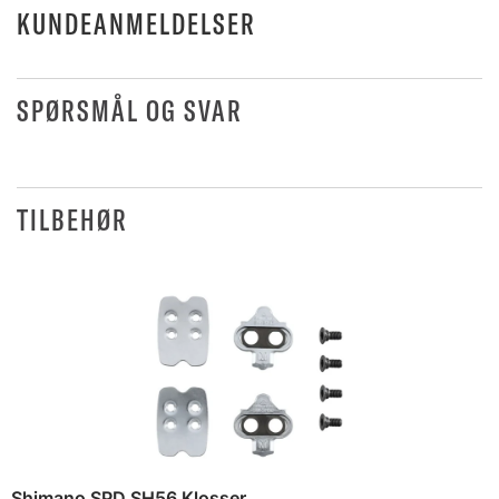
KUNDEANMELDELSER
SPØRSMÅL OG SVAR
TILBEHØR
Shimano SPD SH56 Klosser