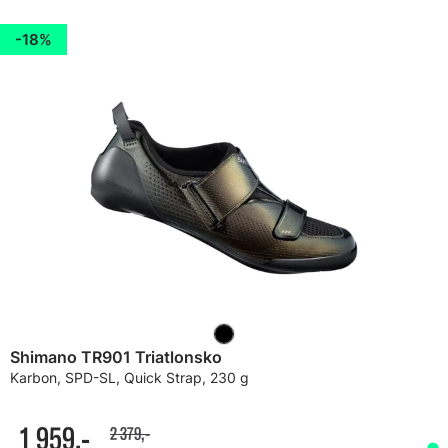
18%
Shimano TR901 Triatlonsko
Karbon, SPD-SL, Quick Strap, 230 g
1 959,-
2 379,-