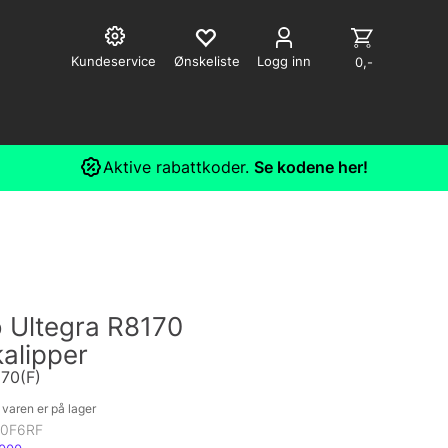
Kundeservice
Logg inn
0,-
Aktive rabattkoder.
Se kodene her!
 Ultegra R8170
alipper
170(F)
varen er på lager
70F6RF