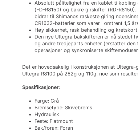
Absolutt pålitelighet fra en kablet tilkobli
(FD-R8150) og bakre girskifter (RD-R8150). E
bidrar til Shimanos raskeste giring noensin
CR1632-batterier som varer i omtrent 1,5 år
Høy sikkerhet, rask behandling og kretskort
Den nye Ultegra bakskifteren er nå stedet hv
og andre tredjeparts enheter (erstatter den
operasjoner og synkroniserte skiftemoduser
Det er hovedsakelig i konstruksjonen at Ultegra-
Ultegra R8100 på 262g og 110g, noe som resulterer
Spesifikasjoner:
Farge: Grå
Bremsetype: Skivebrems
Hydraulisk
Feste: Flatmount
Bak/foran: Foran