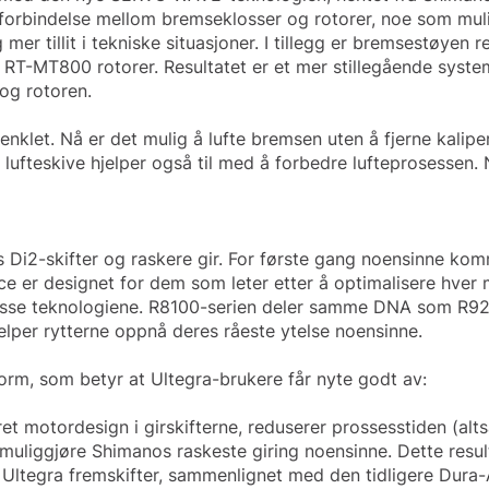
 forbindelse mellom bremseklosser og rotorer, noe som mul
g mer tillit i tekniske situasjoner. I tillegg er bremsestøye
 RT-MT800 rotorer. Resultatet er et mer stillegående sys
og rotoren.
renklet. Nå er det mulig å lufte bremsen uten å fjerne kali
g lufteskive hjelper også til med å forbedre lufteprosessen
øs Di2-skifter og raskere gir. For første gang noensinne ko
 er designet for dem som leter etter å optimalisere hver mi
isse teknologiene. R8100-serien deler samme DNA som R9200-
elper rytterne oppnå deres råeste ytelse noensinne.
rm, som betyr at Ultegra-brukere får nyte godt av:
 motordesign i girskifterne, reduserer prossesstiden (al
muliggjøre Shimanos raskeste giring noensinne. Dette resul
 Ultegra fremskifter, sammenlignet med den tidligere Dura