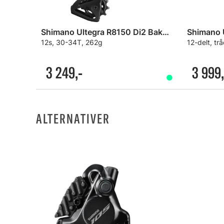
Shimano Ultegra R8150 Di2 Bakgir
12s, 30-34T, 262g
12-delt, tr
3 249,-
3 999,
ALTERNATIVER