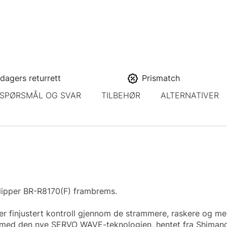
dagers returrett
Prismatch
SPØRSMÅL OG SVAR
TILBEHØR
ALTERNATIVER
lipper BR-R8170(F) frambrems.
finjustert kontroll gjennom de strammere, raskere og mer 
 med den nye SERVO WAVE-teknologien, hentet fra Shimanos