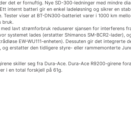
ng der det er fornuftig. Nye SD-300-ledninger med mindre di
tt internt batteri gir en enkel ladeløsning og sikrer en sta
ne. Tester viser at BT-DN300-batteriet varer i 1000 km mell
s bruk.
 med lavt strømforbruk reduserer sjansen for interferens f
or systemet lades (erstatter Shimanos SM-BCR2-lader), og d
 trådløse EW-WU111-enheten). Dessuten gir det integrerte de
, og erstatter den tidligere styre- eller rammemonterte 
girene skiller seg fra Dura-Ace. Dura-Ace R9200-girene fo
 i en total forskjell på 61g.