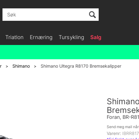
Triatlon
Ernæring
Tursykling
Salg
r
Shimano
Shimano Ultegra R8170 Bremsekalipper
>
>
Shimano
Bremsek
Foran, BR-R8
Send meg mail når 
Varenr:
IBRR81