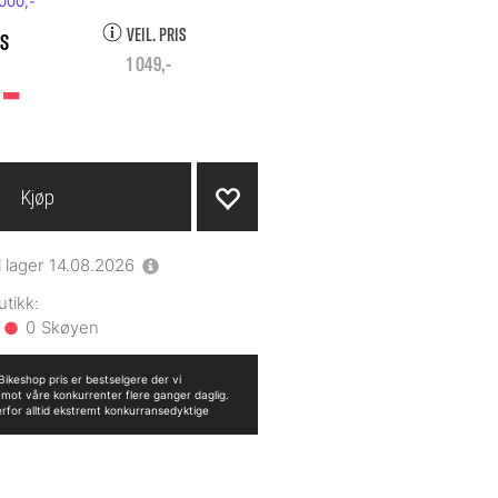
VEIL. PRIS
-
1 049,-
Kjøp
l lager
14.08.2026
0
ikeshop pris er bestselgere der vi
n mot våre konkurrenter flere ganger daglig.
erfor alltid ekstremt konkurransedyktige