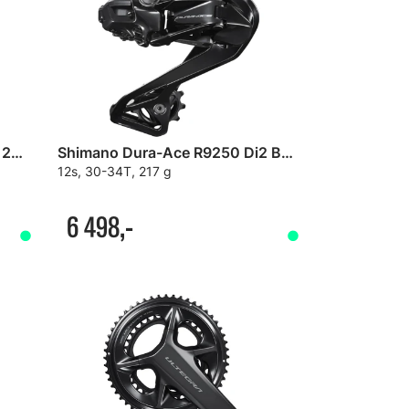
Shimano Ultegra R8100-P 2x12s Wattkrank
Shimano Dura-Ace R9250 Di2 Bakgir
12s, 30-34T, 217 g
6 498,-