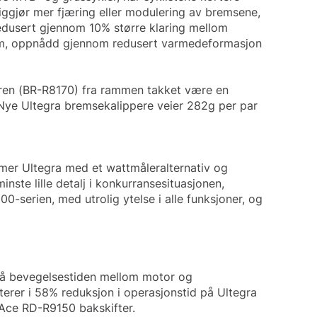
iggjør mer fjæring eller modulering av bremsene,
n redusert gjennom 10% større klaring mellom
tem, oppnådd gjennom redusert varmedeformasjon
peren (BR-R8170) fra rammen takket være en
. Nye Ultegra bremsekalippere veier 282g per par
mmer Ultegra med et wattmåleralternativ og
nste lille detalj i konkurransesituasjonen,
serien, med utrolig ytelse i alle funksjoner, og
tså bevegelsestiden mellom motor og
terer i 58% reduksjon i operasjonstid på Ultegra
-Ace RD-R9150 bakskifter.