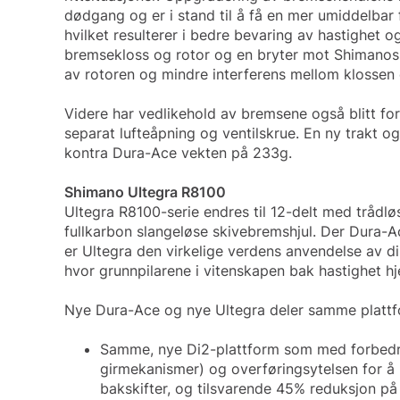
dødgang og er i stand til å få en mer umiddelbar
hvilket resulterer i bedre bevaring av hastighet o
bremsekloss og rotor og en bryter mot Shimanos
av rotoren og mindre interferens mellom klossen 
Videre har vedlikehold av bremsene også blitt fo
separat lufteåpning og ventilskrue. En ny trakt o
kontra Dura-Ace vekten på 233g.
Shimano Ultegra R8100
Ultegra R8100-serie endres til 12-delt med trådl
fullkarbon slangeløse skivebremshjul. Der Dura-Ace
er Ultegra den virkelige verdens anvendelse av d
hvor grunnpilarene i vitenskapen bak hastighet hj
Nye Dura-Ace og nye Ultegra deler samme plattfo
Samme, nye Di2-plattform som med forbedret
girmekanismer) og overføringsytelsen for å 
bakskifter, og tilsvarende 45% reduksjon på