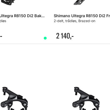
Shimano Ultegra R8150 Di2 Bakgir
ådløs
2-delt, trådløs, Brazed-on
-
2 140,-