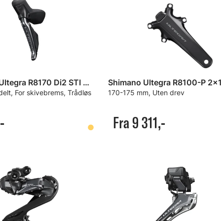
Shimano Ultegra R8170 Di2 STI Girspak
delt, For skivebrems, Trådløs
170-175 mm, Uten drev
-
Fra 9 311,-