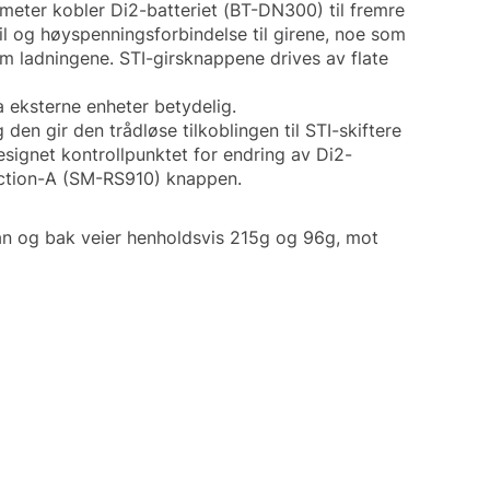
ameter kobler Di2-batteriet (BT-DN300) til fremre
bil og høyspenningsforbindelse til girene, noe som
om ladningene. STI-girsknappene drives av flate
ra eksterne enheter betydelig.
en gir den trådløse tilkoblingen til STI-skiftere
signet kontrollpunktet for endring av Di2-
Junction-A (SM-RS910) knappen.
ran og bak veier henholdsvis 215g og 96g, mot