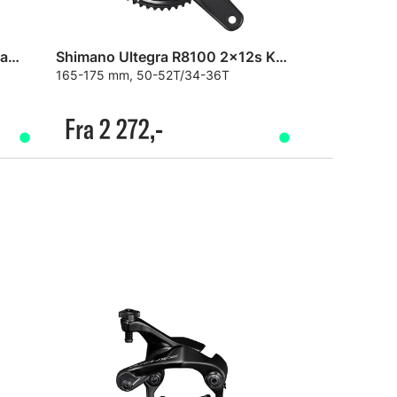
Shimano Ultegra R8150 Di2 Framgir
Shimano Ultegra R8100 2x12s Kranksett
165-175 mm, 50-52T/34-36T
Fra 2 272,-