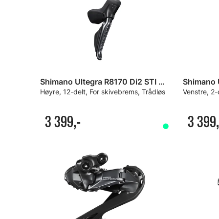
Shimano Ultegra R8170 Di2 STI Girspak
Høyre, 12-delt, For skivebrems, Trådløs
Venstre, 2-
3 399,-
3 399,