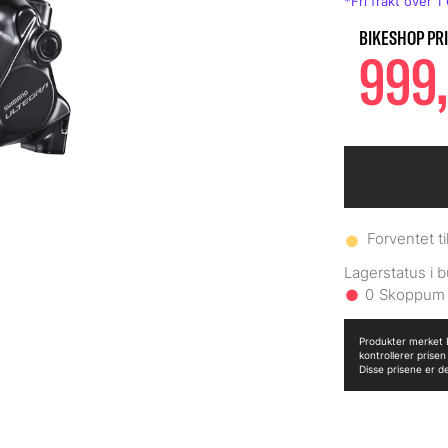
999,
Forventet ti
0
Produkter merket B
kontrollerer prise
Disse prisene er d