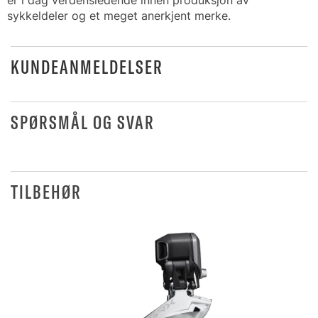
er i dag verdensledende innen produksjon av
sykkeldeler og et meget anerkjent merke.
KUNDEANMELDELSER
SPØRSMÅL OG SVAR
TILBEHØR