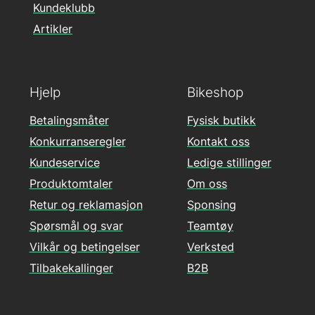
Kundeklubb
Artikler
Hjelp
Bikeshop
Betalingsmåter
Fysisk butikk
Konkurranseregler
Kontakt oss
Kundeservice
Ledige stillinger
Produktomtaler
Om oss
Retur og reklamasjon
Sponsing
Spørsmål og svar
Teamtøy
Vilkår og betingelser
Verksted
Tilbakekallinger
B2B