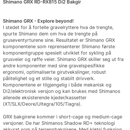
Shimano GRX RD-RX815 Di2 Bakgir
Shimano GRX - Explore beyond!
I stedet for å fortelle gravelryttere hva de trengte,
spurte Shimano dem om hva de trengte på
gruseventyrturene sine. Resultatet er Shimano GRX
komponentene som reprensenterer Shimano første
komponentgruppe spesielt utviklet for sykling på
grusveier og røffe veier. Shimano GRX skiller seg ut fra
andre komponenter med sine gravelspesifikke
ergonomi, optimaliserte girutvekslinger, robust
pålitelighet og et stille og stabilt drivverk.
Komponentene er tilgjengelig i både mekanisk og
Di2/elektronisk versjon og kan brukes med Shimanos
allerede eksisterende kjeder/kassetter
(XT/SLX/Deore/Ultegra/105/Tiagra).
GRX bakgirene kommer i short-cage og medium-cage
versjoner. De har Shimanos Shadow RD+ teknologi
akkurat som på terrengbakgirene. Med kløtsj funksjon