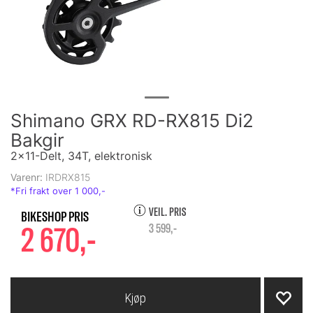
Shimano GRX RD-RX815 Di2
Bakgir
2x11-Delt, 34T, elektronisk
Varenr:
IRDRX815
VEIL. PRIS
2 670,-
3 599,-
Kjøp