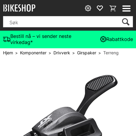
Bestill nå – vi sender neste
Rabattkode
virkedag*
Hjem
Komponenter
Drivverk
Girspaker
Terreng
>
>
>
>