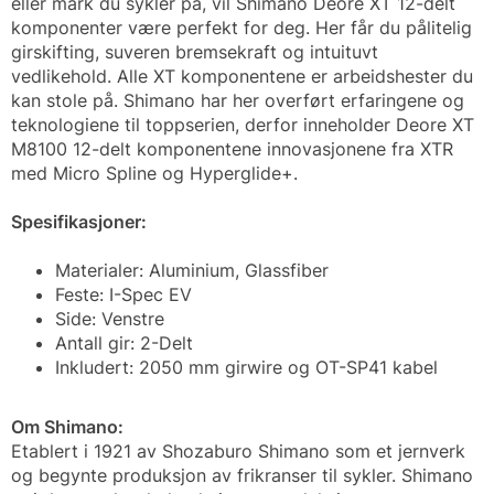
eller mark du sykler på, vil Shimano Deore XT 12-delt
komponenter være perfekt for deg. Her får du pålitelig
girskifting, suveren bremsekraft og intuituvt
vedlikehold. Alle XT komponentene er arbeidshester du
kan stole på. Shimano har her overført erfaringene og
teknologiene til toppserien, derfor inneholder Deore XT
M8100 12-delt komponentene innovasjonene fra XTR
med Micro Spline og Hyperglide+.
Spesifikasjoner:
Materialer: Aluminium, Glassfiber
Feste: I-Spec EV
Side: Venstre
Antall gir: 2-Delt
Inkludert: 2050 mm girwire og OT-SP41 kabel
Om Shimano:
Etablert i 1921 av Shozaburo Shimano som et jernverk
og begynte produksjon av frikranser til sykler. Shimano