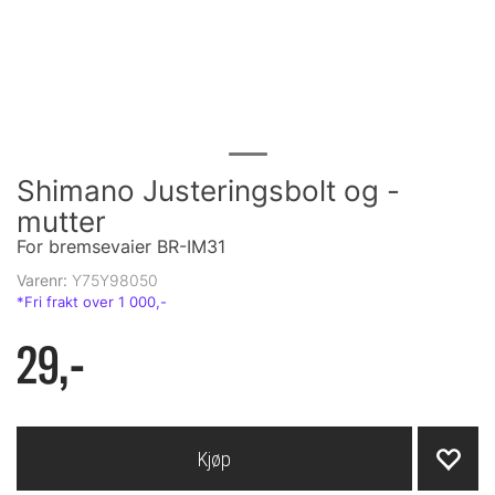
Shimano Justeringsbolt og -
mutter
For bremsevaier BR-IM31
Varenr:
Y75Y98050
29,-
Kjøp