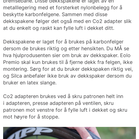
bremsebane. Disse dekkspakene er laget av en
metalllegering med et forsterket nylonbelegg for å
beskytte karbonfelgene. Sammen med disse
dekkspakene følger det også med en Co2 adapter slik
at du enkelt og raskt kan fylle luft i dekket ditt.
Dekkspakene er laget for å brukes på karbonfelger
dersom de brukes riktig og etter hensikten. Du MÅ se
hva hjulprodusenten sier om bruk av dekkspaker. Eolo
Premio skal kun brukes til å fjerne dekk fra felgen, ikke
montering. Sørg for at du bruker dekkspaken riktig vei,
og Silca anbefaler ikke bruk av dekkspaker dersom du
bruker en latex slange.
Co2 adapteren brukes ved å skru patronen helt inn
i adapteren, presse adapteren på ventilen, skru
patronen mot venstre for å fylle luft i dekket og skru
mot høyre for å stoppe.