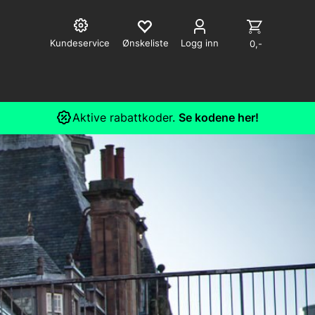
Kundeservice
Logg inn
0,-
Aktive rabattkoder.
Se kodene her!