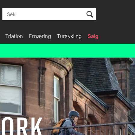
Triatlon
Ernæring
Tursykling
Salg
WORK