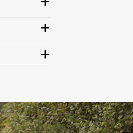
s største utvalg til
et av den tiden
 bedre priser og
styr til
sykkel
og
p med både nye og
er blir sendt fra
support har god
rer vi gjerne fra
 av at du skal få
s oss vil du finne
rtsernæring
,
e, Zipp, Garmin,
g vi vet at alt fra
nøye når vi
u ønsker å vite mer