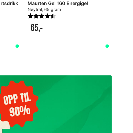
rtsdrikk
Maurten Gel 160 Energigel
Nøytral, 65 gram
Nøytral
e
Karakter:
4.6 av 5 mulige
Karakt
65,-
41,-