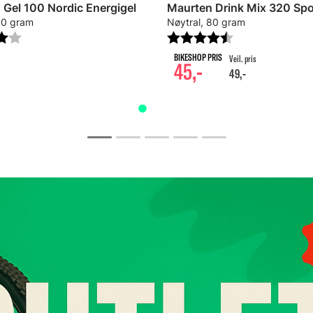
 Gel 100 Nordic Energigel
Maurten Drink Mix 320 Spo
40 gram
Nøytral, 80 gram
r:
4.0 av 5 mulige
Karakter:
4.4 av 5 mulig
45,-
49,-