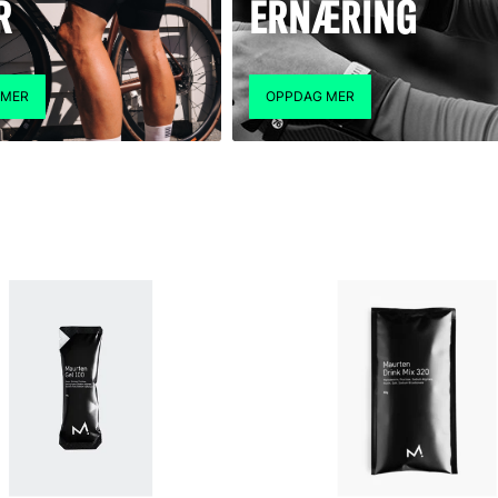
R
ERNÆRING