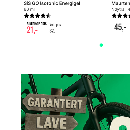
SiS GO Isotonic Energigel
Maurten
60 ml
Nøytral, 
Karakter:
4.7 av 5 mulige
Karakte
45,-
21,-
32,-