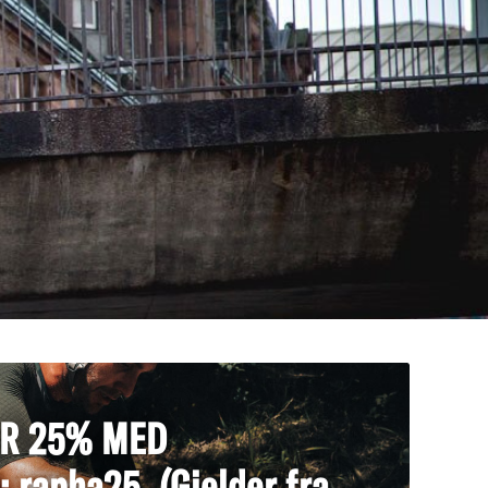
AR 25% MED
rapha25. (Gjelder fra