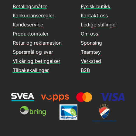
Betalingsmåter
Fysisk butikk
Konkurranseregler
Kontakt oss
Kundeservice
Ledige stillinger
Produktomtaler
Om oss
Retur og reklamasjon
Sponsing
Spørsmål og svar
Teamtøy
Vilkår og betingelser
Verksted
Tilbakekallinger
B2B