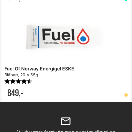
Fuel Of Norway Energigel ESKE
Blåbær, 20 x 55g
Karakter:
4.9 av 5 mulige
849,-
Vil du være først ute med nyheter, tilbud og