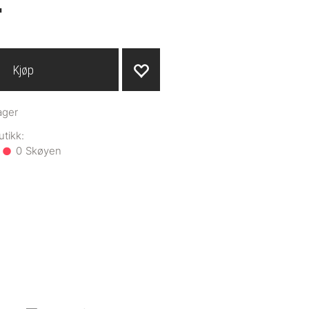
-
Kjøp
ager
0