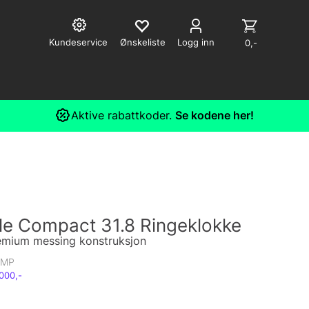
Kundeservice
Logg inn
0,-
Aktive rabattkoder.
Se kodene her!
le Compact 31.8 Ringeklokke
remium messing konstruksjon
OMP