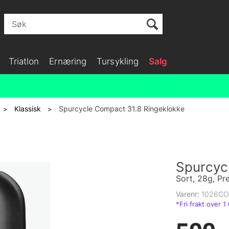
Triatlon
Ernæring
Tursykling
Salg
Klassisk
Spurcycle Compact 31.8 Ringeklokke
>
>
Spurcyc
Sort, 28g, P
Varenr:
1026C