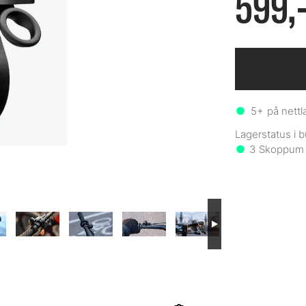
599,
5+
på nettl
3