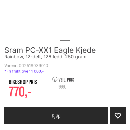
Sram PC-XX1 Eagle Kjede
Rainbow, 12-delt, 126 ledd, 250 gram
Varenr:
002518039010
VEIL. PRIS
770,-
999,-
Kjøp