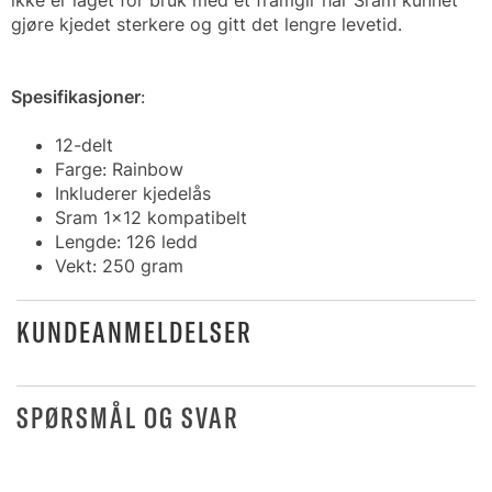
ikke er laget for bruk med et framgir har Sram kunnet
gjøre kjedet sterkere og gitt det lengre levetid.
Spesifikasjoner
:
12-delt
Farge: Rainbow
Inkluderer kjedelås
Sram 1x12 kompatibelt
Lengde: 126 ledd
Vekt: 250 gram
KUNDEANMELDELSER
SPØRSMÅL OG SVAR